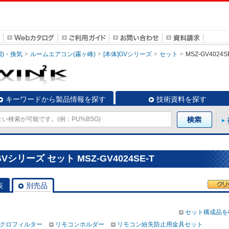
調)・換気
ルームエアコン(霧ヶ峰)
[本体]GVシリーズ
セット
MSZ-GV4024S
キーワードから製品情報を探す
技術資料を探す
シリーズ セット MSZ-GV4024SE-T
表
別売品
セット構成品を
クロフィルター
リモコンホルダー
リモコン紛失防止用金具セット