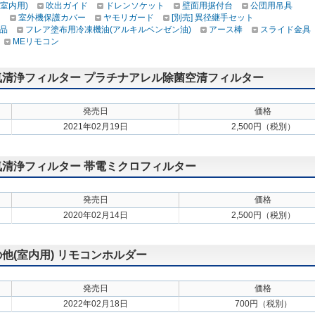
(室内用)
吹出ガイド
ドレンソケット
壁面用据付台
公団用吊具
け
室外機保護カバー
ヤモリガード
[別売] 異径継手セット
品
フレア塗布用冷凍機油(アルキルベンゼン油)
アース棒
スライド金具
MEリモコン
 空気清浄フィルター プラチナアレル除菌空清フィルター
発売日
価格
2021年02月19日
2,500円（税別）
 空気清浄フィルター 帯電ミクロフィルター
発売日
価格
2020年02月14日
2,500円（税別）
の他(室内用) リモコンホルダー
発売日
価格
2022年02月18日
700円（税別）