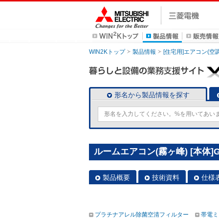
WIN2Kトップ
製品情報
[住宅用]エアコン(空
形名から製品情報を探す
ルームエアコン(霧ヶ峰) [本体]GV
製品概要
技術資料
仕様
プラチナアレル除菌空清フィルター
帯電ミ