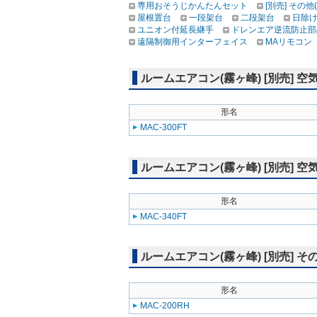
専用おそうじかんたんセット
[別売] その他
屋根置台
一段架台
二段架台
日除
ユニオン付延長継手
ドレンエア逆流防止部
遠隔制御用インターフェイス
MAリモコン
ルームエアコン(霧ヶ峰) [別売]
形名
MAC-300FT
ルームエアコン(霧ヶ峰) [別売]
形名
MAC-340FT
ルームエアコン(霧ヶ峰) [別売] そ
形名
MAC-200RH