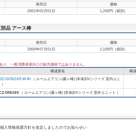
発売日
価格
2001年02月01日
1,200円（税別）
工部品 アース棒
発売日
価格
2000年07月01日
2,100円（税別）
あり、一般消費者様向けの販売価格ではありません。
構成形名
構
SZ-GV5616S-W-IN
（ ルームエアコン(霧ヶ峰) [本体]GVシリーズ 室内ユニ
 ）
CZ-G5616S
（ ルームエアコン(霧ヶ峰) [本体]GVシリーズ 室外ユニット ）
個人情報保護方針を改定しましたのでお知らせい
調)・換気
ルームエアコン(霧ヶ峰)
[本体]GVシリーズ
室外ユニット
MUCZ-G