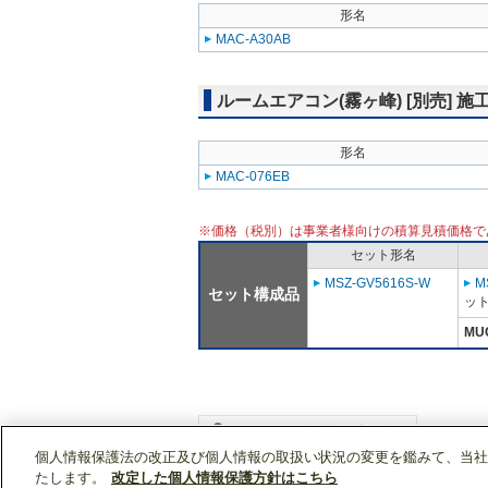
形名
MAC-A30AB
ルームエアコン(霧ヶ峰) [別売] 施
形名
MAC-076EB
※価格（税別）は事業者様向けの積算見積価格で
セット形名
MSZ-GV5616S-W
M
セット構成品
ット
MU
個人情報保護法の改正及び個人情報の取扱い状況の変更を鑑みて、当社
WIN2Kトップ
製品情報
[住宅用]エアコン(空
たします。
改定した個人情報保護方針はこちら