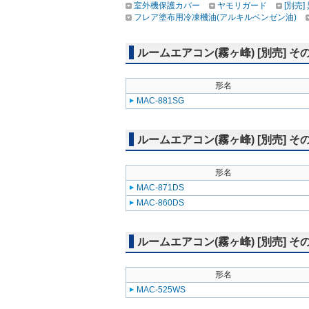
室外機保護カバー
ヤモリガード
[別売
フレア塗布用冷凍機油(アルキルベンゼン油)
ルームエアコン(霧ヶ峰) [別売] そ
形名
MAC-881SG
ルームエアコン(霧ヶ峰) [別売] そ
形名
MAC-871DS
MAC-860DS
ルームエアコン(霧ヶ峰) [別売] そ
形名
MAC-525WS