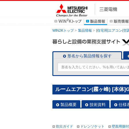
WIN2Kトップ
製品情報
[住宅用]エアコン(空
形名から製品情報を探す
ルームエアコン(霧ヶ峰) [本体]G
製品概要
技術資料
仕様
吹出ガイド
ドレンソケット
壁面用据付