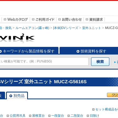
調)・換気
ルームエアコン(霧ヶ峰)
[本体]GVシリーズ
室外ユニット
MUCZ-G
キーワードから製品情報を探す
技術資料を探す
Vシリーズ 室外ユニット MUCZ-G5616S
表
別売品
セット構成品を
台
公団用吊具
屋根置台
一段架台
二段架台
日除け