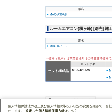
形名
MAC-A30AB
ルームエアコン(霧ヶ峰) [別売] 施
形名
MAC-076EB
※価格（税別）は事業者様向けの積算見積価格で
セット形名
MSZ-J287-W
セット構成品
M
M
個人情報保護法の改正及び個人情報の取扱い状況の変更を鑑みて、当社
WIN2Kトップ
製品情報
[住宅用]エアコン(空
たします。
改定した個人情報保護方針はこちら