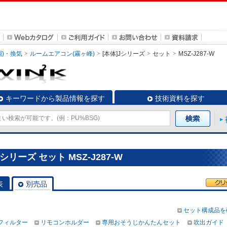
調)・換気
ルームエアコン(霧ヶ峰)
[本体]Jシリーズ
セット
MSZ-J287-W
キーワードから製品情報を探す
技術資料を探す
リーズ セット MSZ-J287-W
表
別売品
セット構成品を
フィルター
リモコンホルダー
専用おそうじかんたんセット
吹出ガイド