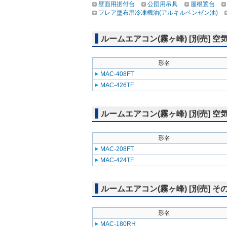
壁面用据付台
公団用吊具
屋根置台
フレア塗布用冷凍機油(アルキルベンゼン油)
ルームエアコン(霧ヶ峰) [別売] 
形名
MAC-408FT
MAC-426TF
ルームエアコン(霧ヶ峰) [別売]
形名
MAC-208FT
MAC-424TF
ルームエアコン(霧ヶ峰) [別売] そ
形名
MAC-180RH