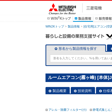
WIN2Kトップ
製品情報
[住宅用]エアコン(空
形名から製品情報を探す
ルームエアコン(霧ヶ峰) [本体]Jシ
製品概要
技術資料
仕様
アレル・除菌フィルター(小)
静電式集じん