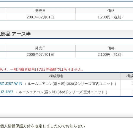
発売日
価格
2001年02月01日
1,200円（税別）
工部品 アース棒
発売日
価格
2000年07月01日
2,100円（税別）
あり、一般消費者様向けの販売価格ではありません。
構成形名
構
SZ-J287-W-IN
（ ルームエアコン(霧ヶ峰) [本体]Jシリーズ 室内ユニット ）
UZ-J287
（ ルームエアコン(霧ヶ峰) [本体]Jシリーズ 室外ユニット ）
個人情報保護方針を改定しましたのでお知らせい
調)・換気
ルームエアコン(霧ヶ峰)
[本体]Jシリーズ
セット
MSZ-J287-W