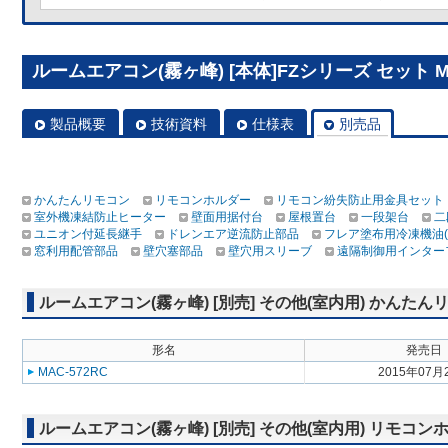
ルームエアコン(霧ヶ峰) [本体]FZシリーズ セット MSZ
製品概要
技術資料
仕様表
別売品
かんたんリモコン
リモコンホルダー
リモコン紛失防止用金具セット
室外機凍結防止ヒーター
壁面用据付台
屋根置台
一段架台
二
ユニオン付延長継手
ドレンエア逆流防止部品
フレア塗布用冷凍機油(
窓利用配管部品
壁穴塞部品
壁穴用スリーブ
遠隔制御用インター
ルームエアコン(霧ヶ峰) [別売] その他(室内用) かんたん
形名
発売日
MAC-572RC
2015年07月
ルームエアコン(霧ヶ峰) [別売] その他(室内用) リモコン