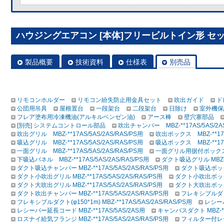
ハウジングエアコン [本体]フリービルトイン形 セット 
製品概要
技術資料
仕様表
別売品
リモコンホルダー
リモコン紛失防止用金具セット
吹出ガイド
ド
公団用吊具
屋根置台
一段架台
二段架台
日除け
室外機保
フレア塗布用冷凍機油(アルキルベンゼン油)
アース棒
壁穴塞部品
[別売] システムコントロール部品
吹出チャンバー MBZ-**17AS/5AS/2AS
吹出グリル MBZ-**17AS/5AS/2AS/RAS/PS用
吹出ボックス MBZ-**17AS
吸込グリル MBZ-**17AS/5AS/2AS/RAS/PS用
吸込ボックス MBZ-**17AS
一面グリル MBZ-**17AS/5AS/2AS/RAS/PS用
一面グリル用据付ボックス MBZ
下吸込パネル MBZ-**17AS/5AS/2AS/RAS/PS用
ダクト吸込グリル MBZ-**
ダクト吸込チャンバー MBZ-**17AS/5AS/2AS/RAS/PS用
ダクト吸込ボックス 
ダクト小吹出グリル MBZ-**17AS/5AS/2AS/RAS/PS用
ダクト小吹出ボックス 
ダクト大吹出グリル MBZ-**17AS/5AS/2AS/RAS/PS用
ダクト大吹出ボックス 
ダクト吹出チャンバー MBZ-**17AS/5AS/2AS/RAS/PS用
フレキシブルダクト(φ
フレキシブルダクト(φ150*1m) MBZ-**17AS/5AS/2AS/RAS/PS用
レシーバ
レシーバー延長コード MBZ-**17AS/5AS/2AS用
キャンバスダクト MBZ-**1
ロスナイ給気フランジ MBZ-**17AS/5AS/2AS/RAS/PS用
フィルター付レール