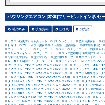
ハウジングエアコン [本体]フリービルトイン形 セット 
製品概要
技術資料
仕様表
別売品
リモコン紛失防止用金具セット
ドレンソケット
壁面用据付台
公
日除け
フレシキブル据付架台(１台架台・壁面架台・屋根置架台兼用)
ウォールコーナー
スリムコーナー平面用
スリムコーナー内側立ち上
スリムジョイント
フリーコーナー
フレア塗布用冷凍機油(アルキルベ
窓利用配管部品
壁穴塞部品
壁穴用スリーブ
集中コントローラー
Ｍ－ＮＥＴ制御用インターフェイス
吹出チャンバー MBZ-**17AS/5AS/2
吹出グリル MBZ-**17AS/5AS/2AS/RAS/PS用
吹出ボックス MBZ-**17AS
吸込グリル MBZ-**17AS/5AS/2AS/RAS/PS用
吸込ボックス MBZ-**17AS
一面グリル MBZ-**17AS/5AS/2AS/RAS/PS用
一面グリル用据付ボックス MBZ
下吸込パネル MBZ-**17AS/5AS/2AS/RAS/PS用
ダクト吸込グリル MBZ-**
ダクト吸込チャンバー MBZ-**17AS/5AS/2AS/RAS/PS用
ダクト吸込ボックス 
ダクト小吹出グリル MBZ-**17AS/5AS/2AS/RAS/PS用
ダクト小吹出ボックス 
ダクト大吹出グリル MBZ-**17AS/5AS/2AS/RAS/PS用
ダクト大吹出ボックス 
ダクト吹出チャンバー MBZ-**17AS/5AS/2AS/RAS/PS用
フレキシブルダクト(φ
フレキシブルダクト(φ150*1m) MBZ-**17AS/5AS/2AS/RAS/PS用
レシーバ
レシーバー延長コード MBZ-**RAS/PS用
キャンバスダクト MBZ-**17AS/5