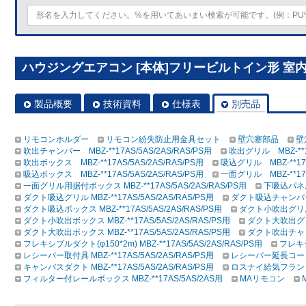
ハウジングエアコン [本体]フリービルトイン形 室内ユニ
製品概要
技術資料
仕様表
別売品
リモコンホルダー
リモコン紛失防止用金具セット
壁穴塞部品
壁
吹出チャンバー MBZ-**17AS/5AS/2AS/RAS/PS用
吹出グリル MBZ-**17
吹出ボックス MBZ-**17AS/5AS/2AS/RAS/PS用
吸込グリル MBZ-**17A
吸込ボックス MBZ-**17AS/5AS/2AS/RAS/PS用
一面グリル MBZ-**17A
一面グリル用据付ボックス MBZ-**17AS/5AS/2AS/RAS/PS用
下吸込パネル 
ダクト吸込グリル MBZ-**17AS/5AS/2AS/RAS/PS用
ダクト吸込チャンバー MB
ダクト吸込ボックス MBZ-**17AS/5AS/2AS/RAS/PS用
ダクト小吹出グリル MB
ダクト小吹出ボックス MBZ-**17AS/5AS/2AS/RAS/PS用
ダクト大吹出グリル 
ダクト大吹出ボックス MBZ-**17AS/5AS/2AS/RAS/PS用
ダクト吹出チャンバー
フレキシブルダクト(φ150*2m) MBZ-**17AS/5AS/2AS/RAS/PS用
フレキシブ
レシーバー取付具 MBZ-**17AS/5AS/2AS/RAS/PS用
レシーバー延長コード M
キャンバスダクト MBZ-**17AS/5AS/2AS/RAS/PS用
ロスナイ給気フランジ MB
フィルター付レールボックス MBZ-**17AS/5AS/2AS用
MAリモコン