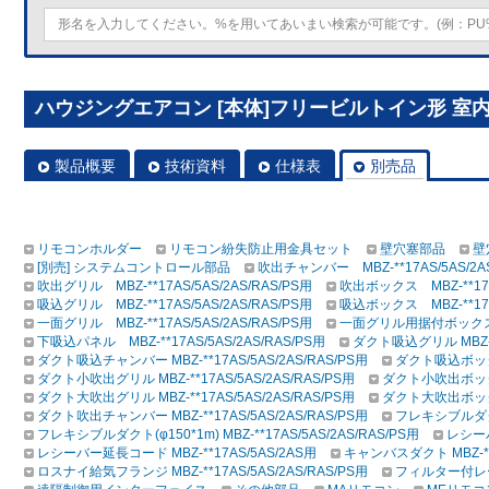
ハウジングエアコン [本体]フリービルトイン形 室内ユニッ
製品概要
技術資料
仕様表
別売品
リモコンホルダー
リモコン紛失防止用金具セット
壁穴塞部品
壁
[別売] システムコントロール部品
吹出チャンバー MBZ-**17AS/5AS/2AS
吹出グリル MBZ-**17AS/5AS/2AS/RAS/PS用
吹出ボックス MBZ-**17AS
吸込グリル MBZ-**17AS/5AS/2AS/RAS/PS用
吸込ボックス MBZ-**17AS
一面グリル MBZ-**17AS/5AS/2AS/RAS/PS用
一面グリル用据付ボックス MBZ
下吸込パネル MBZ-**17AS/5AS/2AS/RAS/PS用
ダクト吸込グリル MBZ-**
ダクト吸込チャンバー MBZ-**17AS/5AS/2AS/RAS/PS用
ダクト吸込ボックス 
ダクト小吹出グリル MBZ-**17AS/5AS/2AS/RAS/PS用
ダクト小吹出ボックス 
ダクト大吹出グリル MBZ-**17AS/5AS/2AS/RAS/PS用
ダクト大吹出ボックス 
ダクト吹出チャンバー MBZ-**17AS/5AS/2AS/RAS/PS用
フレキシブルダクト(φ
フレキシブルダクト(φ150*1m) MBZ-**17AS/5AS/2AS/RAS/PS用
レシーバ
レシーバー延長コード MBZ-**17AS/5AS/2AS用
キャンバスダクト MBZ-**1
ロスナイ給気フランジ MBZ-**17AS/5AS/2AS/RAS/PS用
フィルター付レール