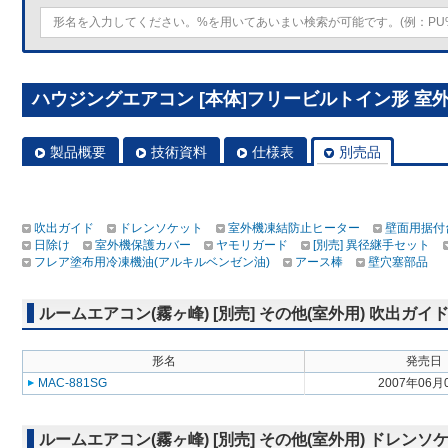
ハウジングエアコン [本体]フリービルトイン形 室外ユニ
製品概要
技術資料
仕様表
別売品
吹出ガイド
ドレンソケット
室外機凍結防止ヒーター
壁面用据付
日除け
室外機保護カバー
ヤモリガード
[別売] 異径継手セット
フレア塗布用冷凍機油(アルキルベンゼン油)
アース棒
壁穴塞部品
ルームエアコン(霧ヶ峰) [別売] その他(室外用) 吹出ガイ
形名
発売日
MAC-881SG
2007年06月
ルームエアコン(霧ヶ峰) [別売] その他(室外用) ドレンソ