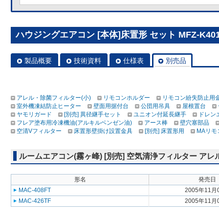
ハウジングエアコン [本体]床置形 セット MFZ-K401
製品概要
技術資料
仕様表
別売品
アレル・除菌フィルター(小)
リモコンホルダー
リモコン紛失防止用
室外機凍結防止ヒーター
壁面用据付台
公団用吊具
屋根置台
ヤモリガード
[別売] 異径継手セット
ユニオン付延長継手
ドレン
フレア塗布用冷凍機油(アルキルベンゼン油)
アース棒
壁穴塞部品
空清Vフィルター
床置形壁掛け設置金具
[別売] 床置形用
MAリモ
ルームエアコン(霧ヶ峰) [別売] 空気清浄フィルター アレ
形名
発売日
MAC-408FT
2005年11月
MAC-426TF
2005年11月