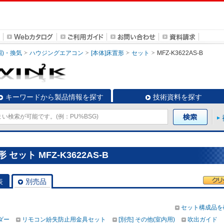
調)・換気
ハウジングエアコン
[本体]床置形
セット
MFZ-K3622AS-B
キーワードから製品情報を探す
技術資料を探す
セット MFZ-K3622AS-B
表
別売品
セット構成品を
ダー
リモコン紛失防止用金具セット
[別売] その他(室内用)
吹出ガイド