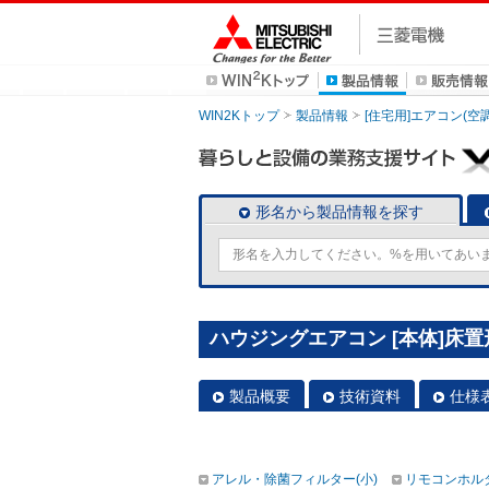
WIN2Kトップ
製品情報
[住宅用]エアコン(空
形名から製品情報を探す
ハウジングエアコン [本体]床置形 
製品概要
技術資料
仕様
アレル・除菌フィルター(小)
リモコンホル