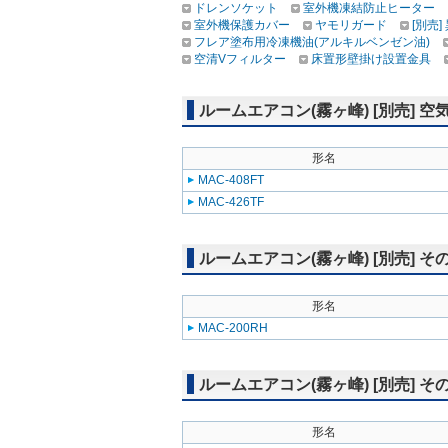
ドレンソケット
室外機凍結防止ヒーター
室外機保護カバー
ヤモリガード
[別売
フレア塗布用冷凍機油(アルキルベンゼン油)
空清Vフィルター
床置形壁掛け設置金具
ルームエアコン(霧ヶ峰) [別売] 
形名
MAC-408FT
MAC-426TF
ルームエアコン(霧ヶ峰) [別売] そ
形名
MAC-200RH
ルームエアコン(霧ヶ峰) [別売] 
形名