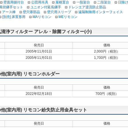
壁面用据付台
公団用吊具
屋根置台
一段架台
二段架台
日除
] 異径継手セット
ユニオン付延長継手
ドレンエア逆流防止部品
アース棒
壁穴塞部品
壁穴用スリーブ
遠隔制御用インターフェイス
[別売] 床置形用
MAリモコン
MEリモコン
空気清浄フィルター アレル・除菌フィルター(小)
発売日
価格
2005年11月01日
2,000円（税別）
2005年11月01日
1,700円（税別）
の他(室内用) リモコンホルダー
発売日
価格
2022年02月18日
700円（税別）
その他(室内用) リモコン紛失防止用金具セット
発売日
価格