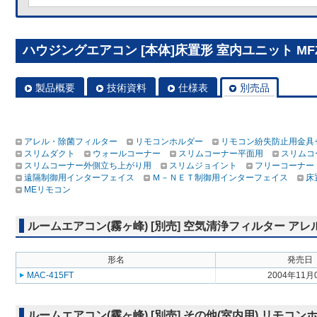
ハウジングエアコン [本体]床置形 室内ユニット MFZ-3
製品概要
技術資料
仕様表
別売品
アレル・除菌フィルター
リモコンホルダー
リモコン紛失防止用金具
スリムダクト
ウォールコーナー
スリムコーナー平面用
スリムコ
スリムコーナー外側立ち上がり用
スリムジョイント
フリーコーナー
遠隔制御用インターフェイス
Ｍ－ＮＥＴ制御用インターフェイス
床
MEリモコン
ルームエアコン(霧ヶ峰) [別売] 空気清浄フィルター ア
形名
発売日
MAC-415FT
2004年11月
ルームエアコン(霧ヶ峰) [別売] その他(室内用) リモコン