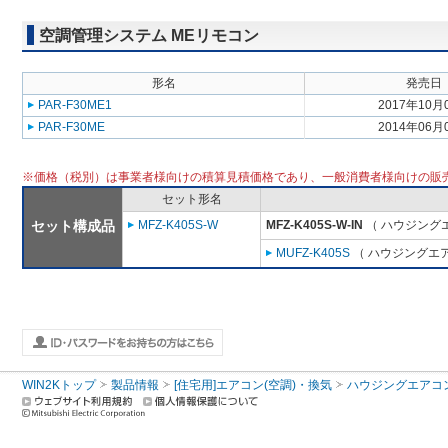
空調管理システム MEリモコン
形名
発売日
PAR-F30ME1
2017年10月
PAR-F30ME
2014年06月
※価格（税別）は事業者様向けの積算見積価格であり、一般消費者様向けの販
セット形名
セット構成品
MFZ-K405S-W
MFZ-K405S-W-IN
（ ハウジングエ
MUFZ-K405S
（ ハウジングエア
WIN2Kトップ
製品情報
[住宅用]エアコン(空調)・換気
ハウジングエアコ