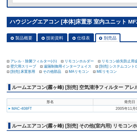
ハウジングエアコン [本体]床置形 室内ユニット MFZ-K
製品概要
技術資料
仕様表
別売品
アレル・除菌フィルター(小)
リモコンホルダー
リモコン紛失防止用
壁穴用スリーブ
遠隔制御用インターフェイス
[別売] システムコン
[別売] 床置形用
その他部品
MAリモコン
MEリモコン
ルームエアコン(霧ヶ峰) [別売] 空気清浄フィルター アレ
形名
発売日
MAC-408FT
2005年11月
ルームエアコン(霧ヶ峰) [別売] その他(室内用) リモコン