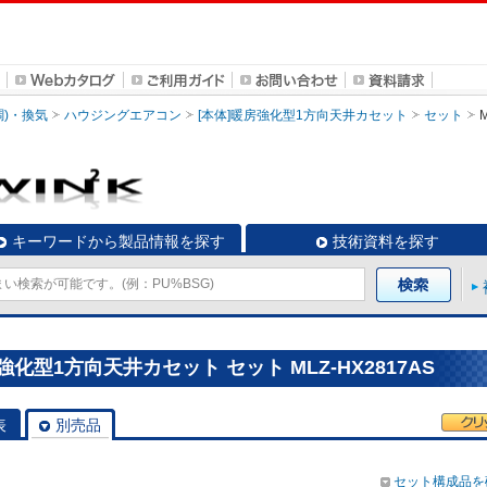
調)・換気
ハウジングエアコン
[本体]暖房強化型1方向天井カセット
セット
キーワードから製品情報を探す
技術資料を探す
化型1方向天井カセット セット MLZ-HX2817AS
表
別売品
セット構成品を