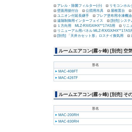
アレル・除菌フィルター(小)
リモコンホル
壁面用据付台
公団用吊具
屋根置台
ユニオン付延長継手
フレア塗布用冷凍機油
遠隔制御用インターフェイス
[別売] シス
１方向用 MLZ-RX/GX/HX**17AS用
リニュ
リニューアル用パネル MLZ-RX/GX/HX**17AS
[別売] 「天井カセット形」ロスナイ換気用
ルームエアコン(霧ヶ峰) [別売] 
形名
MAC-408FT
MAC-426TF
ルームエアコン(霧ヶ峰) [別売] そ
形名
MAC-200RH
MAC-830RH