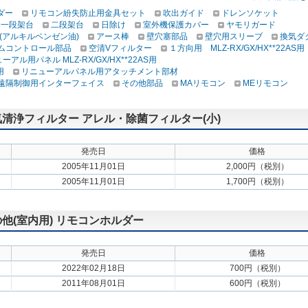
ダー
リモコン紛失防止用金具セット
吹出ガイド
ドレンソケット
一段架台
二段架台
日除け
室外機保護カバー
ヤモリガード
(アルキルベンゼン油)
アース棒
壁穴塞部品
壁穴用スリーブ
換気ダ
テムコントロール部品
空清Vフィルター
１方向用 MLZ-RX/GX/HX**22AS用
ーアル用パネル MLZ-RX/GX/HX**22AS用
用
リニューアルパネル用アタッチメント部材
遠隔制御用インターフェイス
その他部品
MAリモコン
MEリモコン
空気清浄フィルター アレル・除菌フィルター(小)
発売日
価格
2005年11月01日
2,000円（税別）
2005年11月01日
1,700円（税別）
の他(室内用) リモコンホルダー
発売日
価格
2022年02月18日
700円（税別）
2011年08月01日
600円（税別）