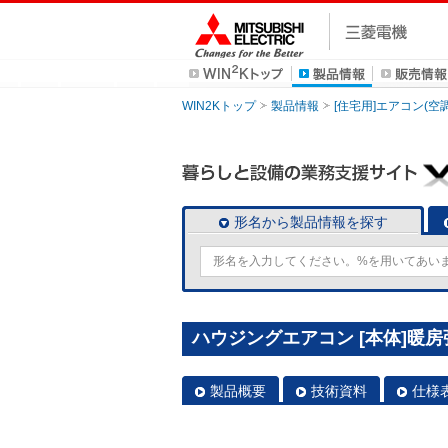
WIN2Kトップ
製品情報
[住宅用]エアコン(空
形名から製品情報を探す
ハウジングエアコン [本体]暖房強
製品概要
技術資料
仕様