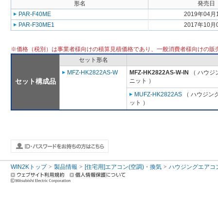
形名
発売日
PAR-F40ME
2019年04月
PAR-F30ME1
2017年10月
※価格（税別）は事業者様向けの積算見積価格であり、一般消費者様向けの販
セット形名
MFZ-HK2822AS-W
MFZ-HK2822AS-W-IN
（ ハウジ
セット構成品
ニット ）
MUFZ-HK2822AS
（ ハウジング
ット ）
WIN2Kトップ
製品情報
[住宅用]エアコン(空調)・換気
ハウジングエアコ