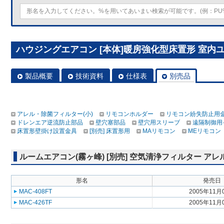
ハウジングエアコン [本体]暖房強化型床置形 室内ユニット
製品概要
技術資料
仕様表
別売品
アレル・除菌フィルター(小)
リモコンホルダー
リモコン紛失防止用
ドレンエア逆流防止部品
壁穴塞部品
壁穴用スリーブ
遠隔制御用
床置形壁掛け設置金具
[別売] 床置形用
MAリモコン
MEリモコン
ルームエアコン(霧ヶ峰) [別売] 空気清浄フィルター アレ
形名
発売日
MAC-408FT
2005年11月
MAC-426TF
2005年11月