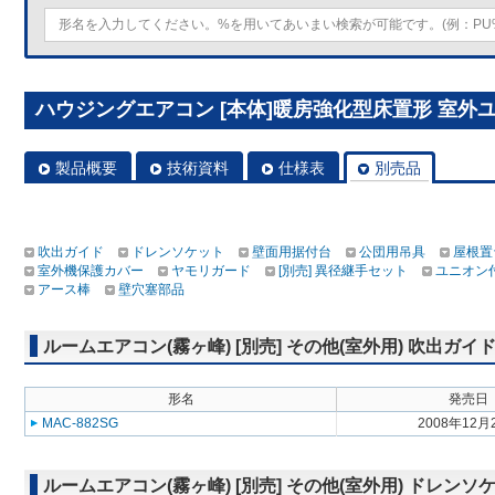
ハウジングエアコン [本体]暖房強化型床置形 室外ユニッ
製品概要
技術資料
仕様表
別売品
吹出ガイド
ドレンソケット
壁面用据付台
公団用吊具
屋根置
室外機保護カバー
ヤモリガード
[別売] 異径継手セット
ユニオン
アース棒
壁穴塞部品
ルームエアコン(霧ヶ峰) [別売] その他(室外用) 吹出ガイ
形名
発売日
MAC-882SG
2008年12月
ルームエアコン(霧ヶ峰) [別売] その他(室外用) ドレンソ