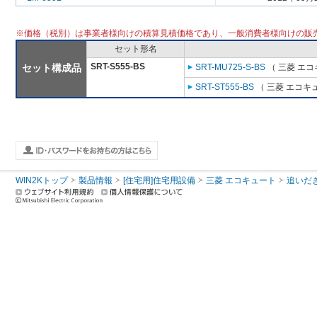
※価格（税別）は事業者様向けの積算見積価格であり、一般消費者様向けの販
セット形名
SRT-S555-BS
セット構成品
SRT-MU725-S-BS
（ 三菱 エ
SRT-ST555-BS
（ 三菱 エコキ
WIN2Kトップ
製品情報
[住宅用]住宅用設備
三菱 エコキュート
追いだ