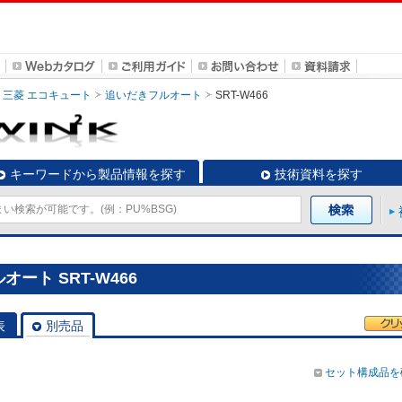
三菱 エコキュート
追いだきフルオート
SRT-W466
キーワードから製品情報を探す
技術資料を探す
ート SRT-W466
表
別売品
セット構成品を