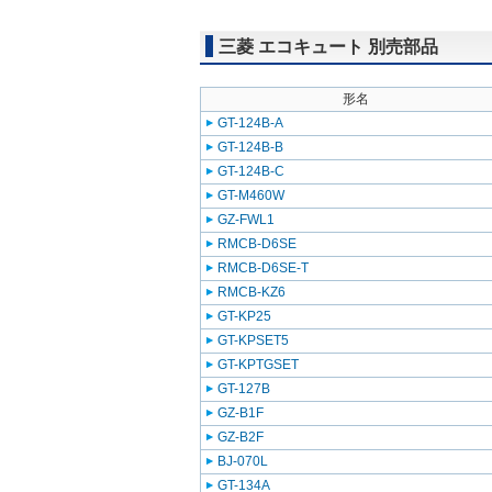
三菱 エコキュート 別売部品
形名
GT-124B-A
GT-124B-B
GT-124B-C
GT-M460W
GZ-FWL1
RMCB-D6SE
RMCB-D6SE-T
RMCB-KZ6
GT-KP25
GT-KPSET5
GT-KPTGSET
GT-127B
GZ-B1F
GZ-B2F
BJ-070L
GT-134A