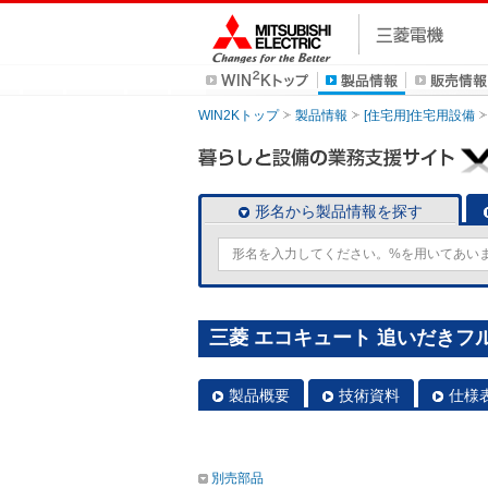
WIN2Kトップ
製品情報
[住宅用]住宅用設備
形名から製品情報を探す
三菱 エコキュート 追いだきフルオ
製品概要
技術資料
仕様
別売部品