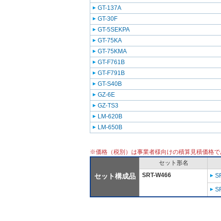
GT-137A
GT-30F
GT-5SEKPA
GT-75KA
GT-75KMA
GT-F761B
GT-F791B
GT-S40B
GZ-6E
GZ-TS3
LM-620B
LM-650B
※価格（税別）は事業者様向けの積算見積価格で
セット形名
SRT-W466
セット構成品
S
S