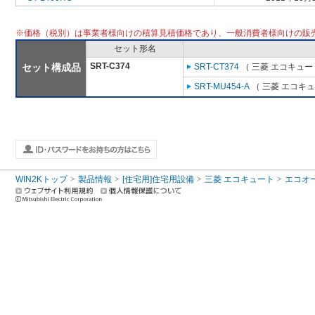
※価格（税別）は事業者様向けの積算見積価格であり、一般消費者様向けの販
セット形名
SRT-C374
セット構成品
SRT-CT374
（ 三菱 エコキュー
SRT-MU454-A
（ 三菱 エコキ
WIN2Kトップ
製品情報
[住宅用]住宅用設備
三菱 エコキュート
エコオ