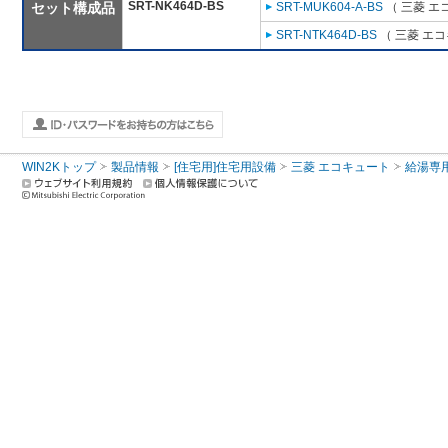
SRT-NK464D-BS
セット構成品
SRT-MUK604-A-BS
（ 三菱 エ
SRT-NTK464D-BS
（ 三菱 エ
WIN2Kトップ
製品情報
[住宅用]住宅用設備
三菱 エコキュート
給湯専