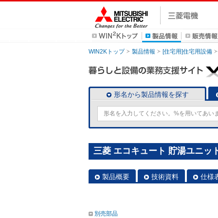
WIN2Kトップ
製品情報
[住宅用]住宅用設備
形名から製品情報を探す
三菱 エコキュート 貯湯ユニット S
製品概要
技術資料
仕様
別売部品