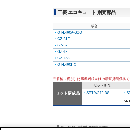
三菱 エコキュート 別売部品
形名
GT-L460A-BSG
GZ-B1F
GZ-B2F
GZ-6E
GZ-TS3
GT-L460HC
※価格（税別）は事業者様向けの積算見積価格で
セット形名
セット構成品
SRT-W372-BS
S
SRT