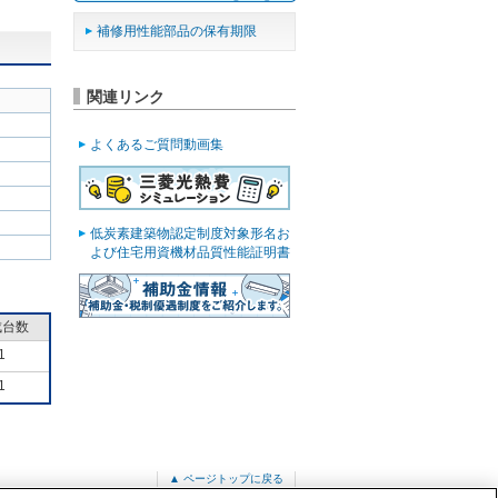
補修用性能部品の保有期限
関連リンク
よくあるご質問動画集
低炭素建築物認定制度対象形名お
よび住宅用資機材品質性能証明書
成台数
1
1
▲ ページトップに戻る