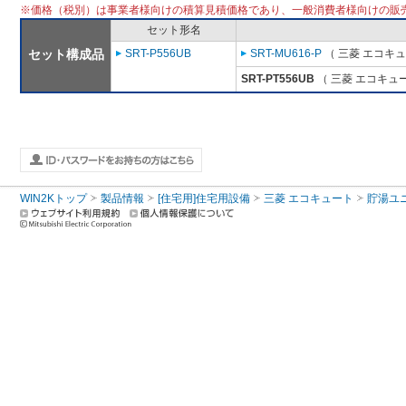
※価格（税別）は事業者様向けの積算見積価格であり、一般消費者様向けの販
セット形名
セット構成品
SRT-P556UB
SRT-MU616-P
（ 三菱 エコキ
SRT-PT556UB
（ 三菱 エコキュ
WIN2Kトップ
製品情報
[住宅用]住宅用設備
三菱 エコキュート
貯湯ユ