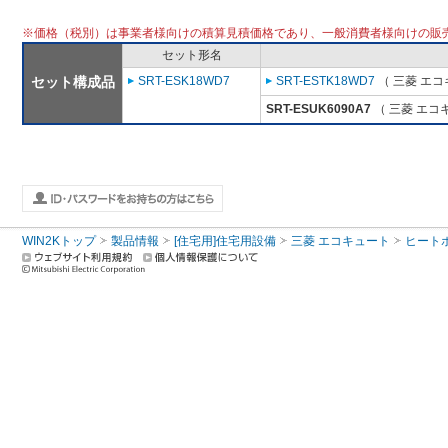
※価格（税別）は事業者様向けの積算見積価格であり、一般消費者様向けの販
セット形名
セット構成品
SRT-ESK18WD7
SRT-ESTK18WD7
（ 三菱 エコ
SRT-ESUK6090A7
（ 三菱 エコ
WIN2Kトップ
製品情報
[住宅用]住宅用設備
三菱 エコキュート
ヒート