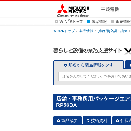
WIN2Kトップ
製品情報
[業務用]空調・換気
形名から製品情報を探す
店舗・事務所用パッケージエアコン(
RP56BA
製品概要
技術資料
仕様