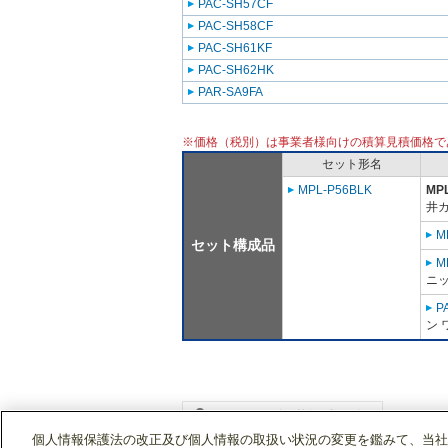
PAC-SH57CF
PAC-SH58CF
PAC-SH61KF
PAC-SH62HK
PAR-SA9FA
※価格（税別）は事業者様向けの積算見積価格で
セット形名
MPL-P56BLK
MP
井
M
セット構成品
M
ニッ
P
ン 
個人情報保護法の改正及び個人情報の取扱い状況の変更を鑑みて、当社