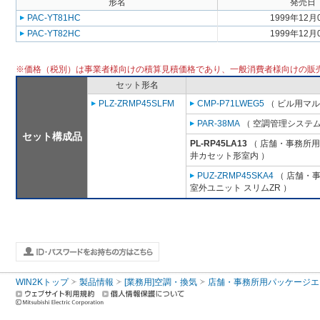
形名
発売日
PAC-YT81HC
1999年12月
PAC-YT82HC
1999年12月
※価格（税別）は事業者様向けの積算見積価格であり、一般消費者様向けの販
セット形名
PLZ-ZRMP45SLFM
CMP-P71LWEG5
（ ビル用マル
PAR-38MA
（ 空調管理システム
セット構成品
PL-RP45LA13
（ 店舗・事務所用パ
井カセット形室内 ）
PUZ-ZRMP45SKA4
（ 店舗・事務
室外ユニット スリムZR ）
WIN2Kトップ
製品情報
[業務用]空調・換気
店舗・事務所用パッケージエアコン