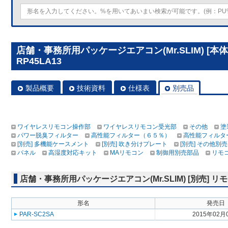
店舗・事務所用パッケージエアコン(Mr.SLIM) [本
RP45LA13
製品概要
技術資料
仕様表
別売品
ワイヤレスリモコン操作部
ワイヤレスリモコン受光部
その他
塗
パワー脱臭フィルター
高性能フィルター（６５％）
高性能フィルタ
[別売] 多機能ケースメント
[別売] 吹き分けプレート
[別売] その他別売
パネル
高湿度対応キット
MAリモコン
制御用別売部品
リモ
店舗・事務所用パッケージエアコン(Mr.SLIM) [別売]
形名
発売日
PAR-SC2SA
2015年02月