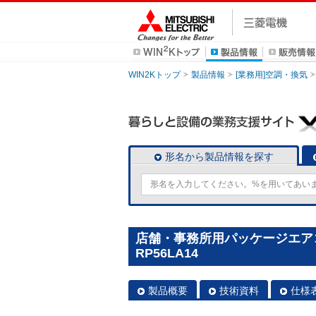
WIN2Kトップ
製品情報
[業務用]空調・換気
形名から製品情報を探す
店舗・事務所用パッケージエアコン(
RP56LA14
製品概要
技術資料
仕様