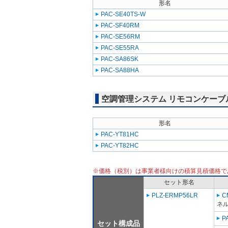
形名
PAC-SE40TS-W
PAC-SF40RM
PAC-SE56RM
PAC-SE55RA
PAC-SA86SK
PAC-SA88HA
空調管理システム リモコンケーブ
形名
PAC-YT81HC
PAC-YT82HC
※価格（税別）は事業者様向けの積算見積価格で
セット形名
PLZ-ERMP56LR
C
ネル
P
セット構成品