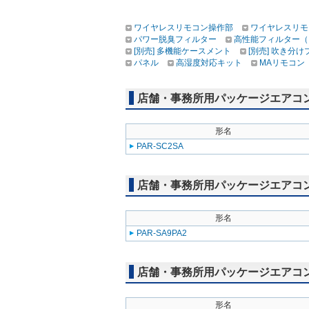
ワイヤレスリモコン操作部
ワイヤレスリモ
パワー脱臭フィルター
高性能フィルター（
[別売] 多機能ケースメント
[別売] 吹き分
パネル
高湿度対応キット
MAリモコン
店舗・事務所用パッケージエアコン(M
形名
PAR-SC2SA
店舗・事務所用パッケージエアコン(M
形名
PAR-SA9PA2
店舗・事務所用パッケージエアコン(Mr
形名