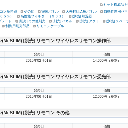
セット構成品を
コン受光部
その他
塗装パネル
天井材組込用パネル
自動昇降用パネ
６５％）
高性能フィルター（９０％）
[別売] 加湿器
けプレート
[別売] その他別売
[別売] パネル
[別売] ダクト
[別売] スペー
制御用別売部品
リモコンケーブル
r.SLIM) [別売] リモコン ワイヤレスリモコン操作部
発売日
価格
2015年02月01日
14,000円（税別）
r.SLIM) [別売] リモコン ワイヤレスリモコン受光部
発売日
価格
2015年06月01日
12,000円（税別）
.SLIM) [別売] リモコン その他
発売日
価格