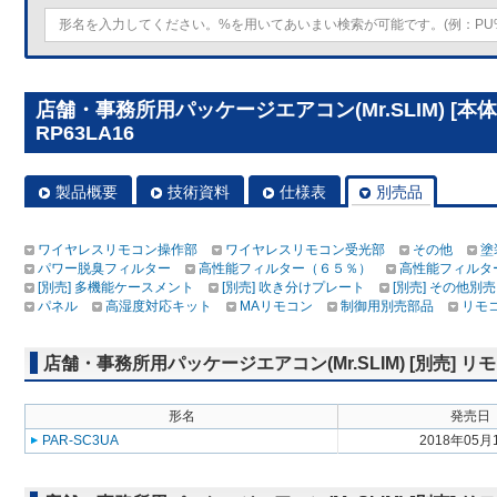
店舗・事務所用パッケージエアコン(Mr.SLIM) [本
RP63LA16
製品概要
技術資料
仕様表
別売品
ワイヤレスリモコン操作部
ワイヤレスリモコン受光部
その他
塗
パワー脱臭フィルター
高性能フィルター（６５％）
高性能フィルタ
[別売] 多機能ケースメント
[別売] 吹き分けプレート
[別売] その他別売
パネル
高湿度対応キット
MAリモコン
制御用別売部品
リモ
店舗・事務所用パッケージエアコン(Mr.SLIM) [別売]
形名
発売日
PAR-SC3UA
2018年05月