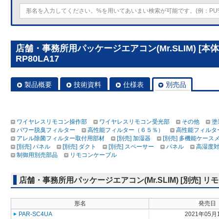
店舗・事務所用パッケージエアコン(Mr.SLIM) [本
RP80LA17
製品概要
技術資料
仕様表
別売品
ワイヤレスリモコン操作部
ワイヤレスリモコン受光部
その他
塗
パワー脱臭フィルター
高性能フィルター（６５％）
高性能フィルタ
アレル除菌フィルター取付用部材
[別売] 加湿器
[別売] 多機能ケース
[別売] パネル
[別売] ダクト
[別売] スペーサー
パネル
高湿度
制御用別売部品
リモコンケーブル
店舗・事務所用パッケージエアコン(Mr.SLIM) [別売]
形名
発売日
PAR-SC4UA
2021年05月