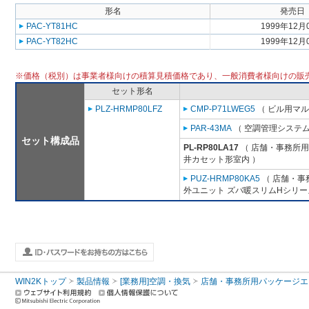
形名
発売日
PAC-YT81HC
1999年12月
PAC-YT82HC
1999年12月
※価格（税別）は事業者様向けの積算見積価格であり、一般消費者様向けの販
セット形名
PLZ-HRMP80LFZ
CMP-P71LWEG5
（ ビル用マル
PAR-43MA
（ 空調管理システム
セット構成品
PL-RP80LA17
（ 店舗・事務所用パ
井カセット形室内 ）
PUZ-HRMP80KA5
（ 店舗・事務
外ユニット ズバ暖スリムHシリー
WIN2Kトップ
製品情報
[業務用]空調・換気
店舗・事務所用パッケージエアコン