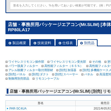
店舗・事務所用パッケージエアコン(Mr.SLIM) [本
RP80LA17
製品概要
技術資料
仕様表
別売品
ワイヤレスリモコン操作部
ワイヤレスリモコン受光部
その他
塗
パワー脱臭フィルター
高性能フィルター（６５％）
高性能フィルタ
アレル除菌フィルター取付用部材
[別売] 加湿器
[別売] 多機能ケース
[別売] パネル
[別売] ダクト
[別売] スペーサー
パネル
高湿度
制御用別売部品
リモコンケーブル
店舗・事務所用パッケージエアコン(Mr.SLIM) [別売]
形名
発売日
PAR-SC4UA
2021年05月