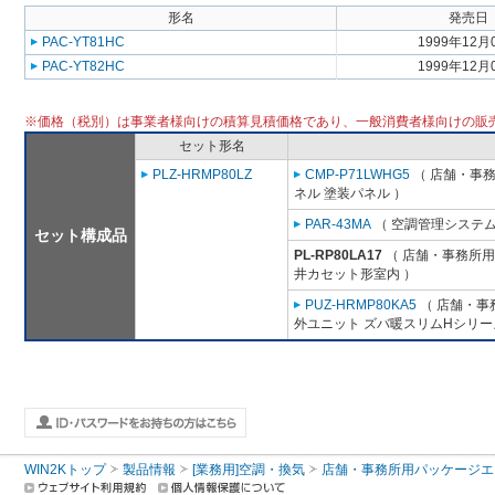
形名
発売日
PAC-YT81HC
1999年12月
PAC-YT82HC
1999年12月
※価格（税別）は事業者様向けの積算見積価格であり、一般消費者様向けの販
セット形名
PLZ-HRMP80LZ
CMP-P71LWHG5
（ 店舗・事務所
ネル 塗装パネル ）
PAR-43MA
（ 空調管理システム
セット構成品
PL-RP80LA17
（ 店舗・事務所用パ
井カセット形室内 ）
PUZ-HRMP80KA5
（ 店舗・事務
外ユニット ズバ暖スリムHシリー
WIN2Kトップ
製品情報
[業務用]空調・換気
店舗・事務所用パッケージエアコン