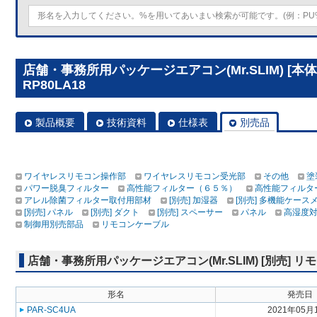
店舗・事務所用パッケージエアコン(Mr.SLIM) [本
RP80LA18
製品概要
技術資料
仕様表
別売品
ワイヤレスリモコン操作部
ワイヤレスリモコン受光部
その他
塗
パワー脱臭フィルター
高性能フィルター（６５％）
高性能フィルタ
アレル除菌フィルター取付用部材
[別売] 加湿器
[別売] 多機能ケース
[別売] パネル
[別売] ダクト
[別売] スペーサー
パネル
高湿度
制御用別売部品
リモコンケーブル
店舗・事務所用パッケージエアコン(Mr.SLIM) [別売]
形名
発売日
PAR-SC4UA
2021年05月