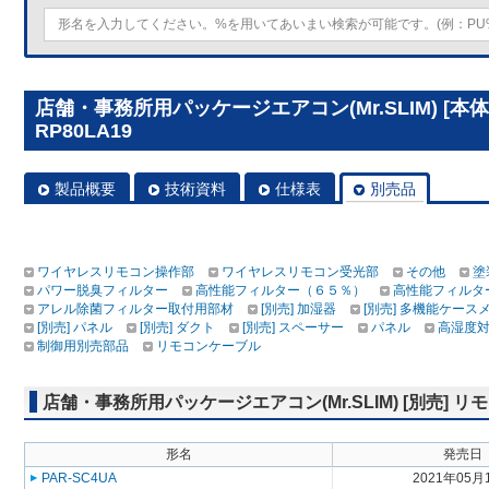
店舗・事務所用パッケージエアコン(Mr.SLIM) [本
RP80LA19
製品概要
技術資料
仕様表
別売品
ワイヤレスリモコン操作部
ワイヤレスリモコン受光部
その他
塗
パワー脱臭フィルター
高性能フィルター（６５％）
高性能フィルタ
アレル除菌フィルター取付用部材
[別売] 加湿器
[別売] 多機能ケース
[別売] パネル
[別売] ダクト
[別売] スペーサー
パネル
高湿度
制御用別売部品
リモコンケーブル
店舗・事務所用パッケージエアコン(Mr.SLIM) [別売]
形名
発売日
PAR-SC4UA
2021年05月