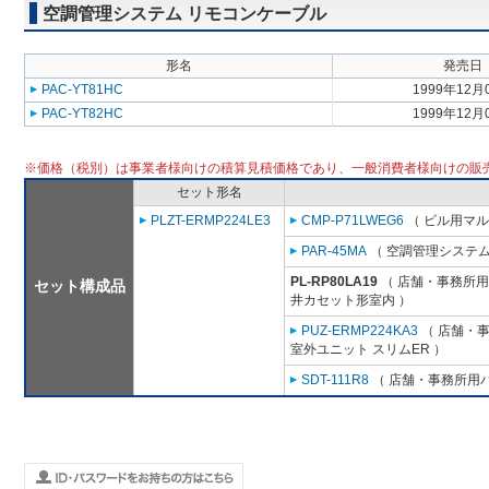
空調管理システム リモコンケーブル
形名
発売日
PAC-YT81HC
1999年12月
PAC-YT82HC
1999年12月
※価格（税別）は事業者様向けの積算見積価格であり、一般消費者様向けの販
セット形名
PLZT-ERMP224LE3
CMP-P71LWEG6
（ ビル用マル
PAR-45MA
（ 空調管理システム
PL-RP80LA19
（ 店舗・事務所用パ
セット構成品
井カセット形室内 ）
PUZ-ERMP224KA3
（ 店舗・事務
室外ユニット スリムER ）
SDT-111R8
（ 店舗・事務所用パッ