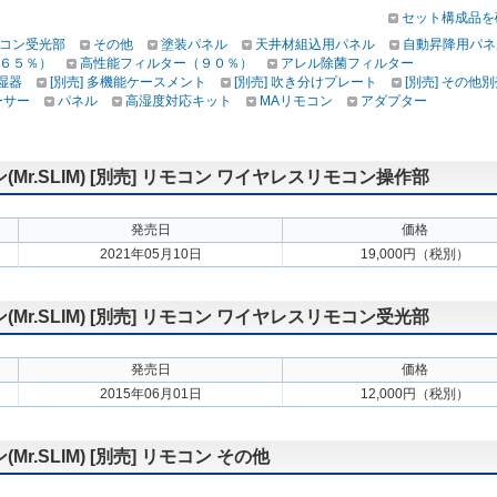
セット構成品を
コン受光部
その他
塗装パネル
天井材組込用パネル
自動昇降用パネ
６５％）
高性能フィルター（９０％）
アレル除菌フィルター
加湿器
[別売] 多機能ケースメント
[別売] 吹き分けプレート
[別売] その他
ーサー
パネル
高湿度対応キット
MAリモコン
アダプター
r.SLIM) [別売] リモコン ワイヤレスリモコン操作部
発売日
価格
2021年05月10日
19,000円（税別）
r.SLIM) [別売] リモコン ワイヤレスリモコン受光部
発売日
価格
2015年06月01日
12,000円（税別）
.SLIM) [別売] リモコン その他