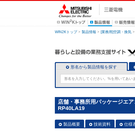
WIN2Kトップ
製品情報
[業務用]空調・換気
形名から製品情報を探す
店舗・事務所用パッケージエアコン(
RP40LA19
製品概要
技術資料
仕様