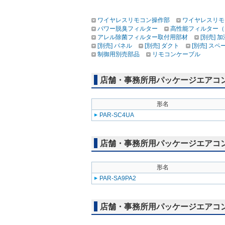
ワイヤレスリモコン操作部
ワイヤレスリモ
パワー脱臭フィルター
高性能フィルター（
アレル除菌フィルター取付用部材
[別売] 
[別売] パネル
[別売] ダクト
[別売] スペ
制御用別売部品
リモコンケーブル
店舗・事務所用パッケージエアコン(M
形名
PAR-SC4UA
店舗・事務所用パッケージエアコン(M
形名
PAR-SA9PA2
店舗・事務所用パッケージエアコン(Mr