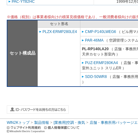
PAC-YT82HC
1999年12月
※価格（税別）は事業者様向けの積算見積価格であり、一般消費者様向けの販
セット形名
PLZX-ERMP280LE4
CMP-P140LWEG6
（ ビル用マル
PAR-46MA
（ 空調管理システム
PL-RP140LA20
（ 店舗・事務所用パ
セット構成品
天井カセット形室内 ）
PUZ-ERMP280KA4
（ 店舗・事務
室外ユニット スリムER ）
SDD-50WR8
（ 店舗・事務所用パ
）
WIN2Kトップ
製品情報
[業務用]空調・換気
店舗・事務所用パッケージエアコン