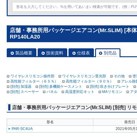
店舗・事務所用パッケージエアコン(Mr.SLIM) [本
RP140LA20
製品概要
技術資料
仕様表
別売品
ワイヤレスリモコン操作部
ワイヤレスリモコン受光部
その他
塗
高性能フィルター（６５％）
高性能フィルター（９０％）
アレル除
[別売] 加湿器
[別売] 多機能ケースメント
[別売] 吹き分けプレート
[別売] スペーサー
パネル
高湿度対応キット
MAリモコン
ア
店舗・事務所用パッケージエアコン(Mr.SLIM) [別売]
形名
発売日
PAR-SC4UA
2021年05月