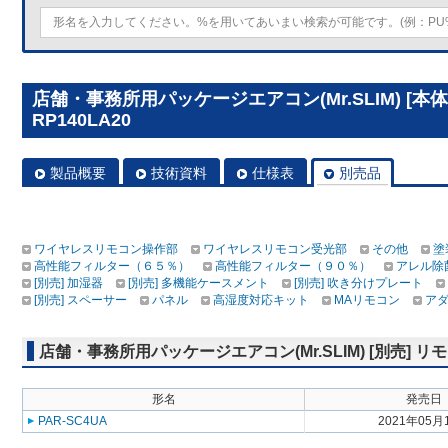
店舗・事務所用パッケージエアコン(Mr.SLIM) [本
RP140LA20
製品概要
技術資料
仕様表
別売品
ワイヤレスリモコン操作部
ワイヤレスリモコン受光部
その他
塗
高性能フィルター（６５％）
高性能フィルター（９０％）
アレル除
[別売] 加湿器
[別売] 多機能ケースメント
[別売] 吹き分けプレート
[別売] スペーサー
パネル
高湿度対応キット
MAリモコン
ア
店舗・事務所用パッケージエアコン(Mr.SLIM) [別売]
形名
発売日
PAR-SC4UA
2021年05月