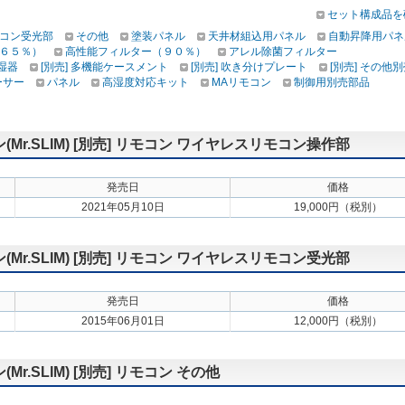
セット構成品を
コン受光部
その他
塗装パネル
天井材組込用パネル
自動昇降用パネ
６５％）
高性能フィルター（９０％）
アレル除菌フィルター
加湿器
[別売] 多機能ケースメント
[別売] 吹き分けプレート
[別売] その他
ーサー
パネル
高湿度対応キット
MAリモコン
制御用別売部品
r.SLIM) [別売] リモコン ワイヤレスリモコン操作部
発売日
価格
2021年05月10日
19,000円（税別）
r.SLIM) [別売] リモコン ワイヤレスリモコン受光部
発売日
価格
2015年06月01日
12,000円（税別）
.SLIM) [別売] リモコン その他