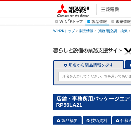
WIN2Kトップ
製品情報
[業務用]空調・換気
形名から製品情報を探す
店舗・事務所用パッケージエアコン(
RP56LA21
製品概要
技術資料
仕様