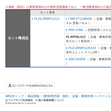
※価格（税別）は事業者様向けの積算見積価格であり、一般消費者様向けの販
セット形名
PLZX-ZRMP112L5
CMP-P71LWHG6
（ 店舗・事務所
ネル 塗装パネル ）
PAR-47MA
（ 空調管理システム
PL-RP56LA21
（ 店舗・事務所用パ
セット構成品
井カセット形室内 ）
PUZ-ZRMP112KA15
（ 店舗・事
室外ユニット スリムZR ）
SDD-50SR9
（ 店舗・事務所用パ
）
WIN2Kトップ
製品情報
[業務用]空調・換気
店舗・事務所用パッケージエアコン