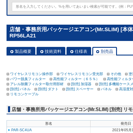
店舗・事務所用パッケージエアコン(Mr.SLIM) [本
RP56LA21
製品概要
技術資料
仕様表
別売品
ワイヤレスリモコン操作部
ワイヤレスリモコン受光部
その他
塗
パワー脱臭フィルター
高性能フィルター（６５％）
高性能フィルタ
アレル除菌フィルター取付用部材
[別売] 加湿器
[別売] 多機能ケース
[別売] パネル
[別売] ダクト
[別売] スペーサー
パネル
高湿度
リモコンケーブル
店舗・事務所用パッケージエアコン(Mr.SLIM) [別売]
形名
発売日
PAR-SC4UA
2021年05月