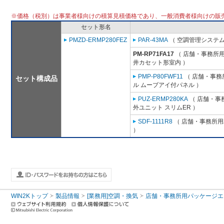
※価格（税別）は事業者様向けの積算見積価格であり、一般消費者様向けの販
セット形名
PMZD-ERMP280FEZ
PAR-43MA
（ 空調管理システム
PM-RP71FA17
（ 店舗・事務所用パ
井カセット形室内 ）
PMP-P80FWF11
（ 店舗・事務所
セット構成品
ル ムーブアイ付パネル ）
PUZ-ERMP280KA
（ 店舗・事務
外ユニット スリムER ）
SDF-1111R8
（ 店舗・事務所用パ
）
WIN2Kトップ
製品情報
[業務用]空調・換気
店舗・事務所用パッケージエアコン