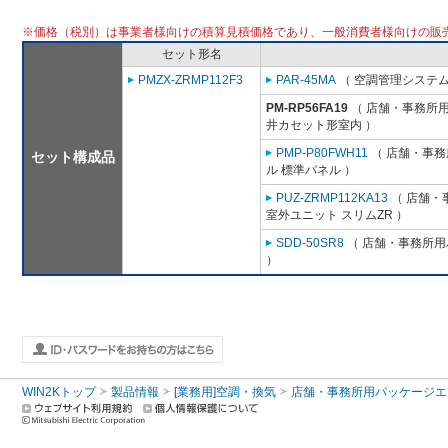
※価格（税別）は事業者様向けの積算見積価格であり、一般消費者様向けの販
セット形名
PMZX-ZRMP112F3
PAR-45MA
（ 空調管理システム
PM-RP56FA19
（ 店舗・事務所用パ
井カセット形室内 ）
PMP-P80FWH11
（ 店舗・事務所
セット構成品
ル 標準パネル ）
PUZ-ZRMP112KA13
（ 店舗・事
室外ユニット スリムZR ）
SDD-50SR8
（ 店舗・事務所用パ
）
WIN2Kトップ
製品情報
[業務用]空調・換気
店舗・事務所用パッケージエアコン