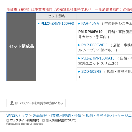
※価格（税別）は事業者様向けの積算見積価格であり、一般消費者様向けの販
セット形名
PMZX-ZRMP160FF3
PAR-45MA
（ 空調管理システム
PM-RP80FA19
（ 店舗・事務所用パ
井カセット形室内 ）
PMP-P80FWF11
（ 店舗・事務所
セット構成品
ル ムーブアイ付パネル ）
PUZ-ZRMP160KA13
（ 店舗・事
室外ユニット スリムZR ）
SDD-50SR8
（ 店舗・事務所用パ
）
WIN2Kトップ
製品情報
[業務用]空調・換気
店舗・事務所用パッケージエアコン