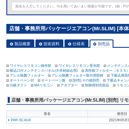
店舗・事務所用パッケージエアコン(Mr.SLIM) [本体
製品概要
技術資料
仕様表
別売品
ワイヤレスリモコン操作部
ワイヤレスリモコン受光部
メンテナンス
吸込口付メンテナンスパネル(天井材組込用)
高性能フィルター（６５％
アレル除菌フィルター
アレル除菌フィルター取付用部材
下吸込用高
オートベーン付
オートベーン無
[別売] その他別売
下吸込キャン
分岐ダクト
MAリモコン
アダプター
制御用別売部品
リモコ
店舗・事務所用パッケージエアコン(Mr.SLIM) [別売]
形名
発売日
PAR-SC4UA
2021年05月