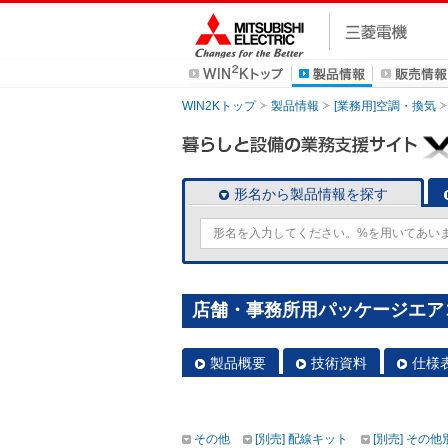
WIN2Kトップ
製品情報
[業務用]空調・換気
形名から製品情報を探す
店舗・事務所用パッケージエアコン(M
製品概要
技術資料
仕様
その他
[別売] 配線キット
[別売] その他