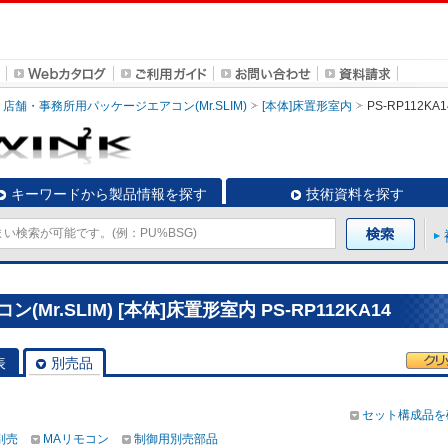
店舗・事務所用パッケージエアコン(Mr.SLIM)
[本体]床置形室内
PS-RP112KA1
キーワードから製品情報を探す
技術資料を探す
r.SLIM) [本体]床置形室内 PS-RP112KA14
表
別売品
セット構成品を
別売
MAリモコン
制御用別売部品