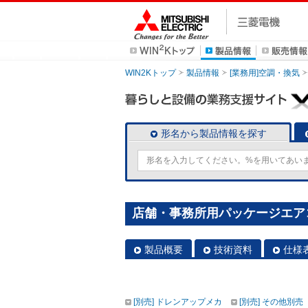
WIN2Kトップ
製品情報
[業務用]空調・換気
形名から製品情報を探す
店舗・事務所用パッケージエアコン(M
製品概要
技術資料
仕様
[別売] ドレンアップメカ
[別売] その他別売