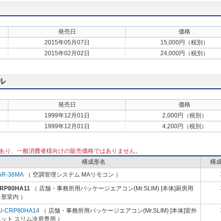
発売日
価格
2015年05月07日
15,000円（税別）
2015年02月02日
24,000円（税別）
ル
発売日
価格
1999年12月01日
2,000円（税別）
1999年12月01日
4,200円（税別）
あり、一般消費者様向けの販売価格ではありません。
構成形名
構
AR-36MA
（ 空調管理システム MAリモコン ）
-RP80HA11
（ 店舗・事務所用パッケージエアコン(Mr.SLIM) [本体]厨房用
形室内 ）
U-CRP80HA14
（ 店舗・事務所用パッケージエアコン(Mr.SLIM) [本体]室外
ット スリム冷房専用 ）