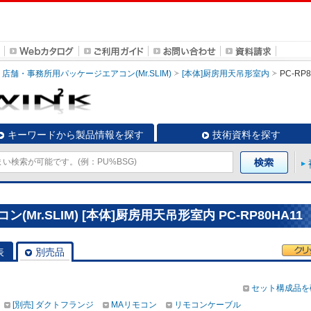
店舗・事務所用パッケージエアコン(Mr.SLIM)
[本体]厨房用天吊形室内
PC-RP8
キーワードから製品情報を探す
技術資料を探す
r.SLIM) [本体]厨房用天吊形室内 PC-RP80HA11
表
別売品
セット構成品を
[別売] ダクトフランジ
MAリモコン
リモコンケーブル