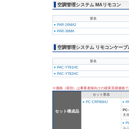
空調管理システム MAリモコン
形名
PAR-26MA2
PAR-36MA
空調管理システム リモコンケーブ
形名
PAC-YT81HC
PAC-YT82HC
※価格（税別）は事業者様向けの積算見積価格で
セット形名
PC-CRP80HJ
P
PC
セット構成品
天吊
P
ユニ