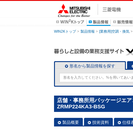
WIN2Kトップ
製品情報
[業務用]空調・換気
形名から製品情報を探す
店舗・事務所用パッケージエアコン(M
ZRMP224KA3-BSG
製品概要
技術資料
仕様