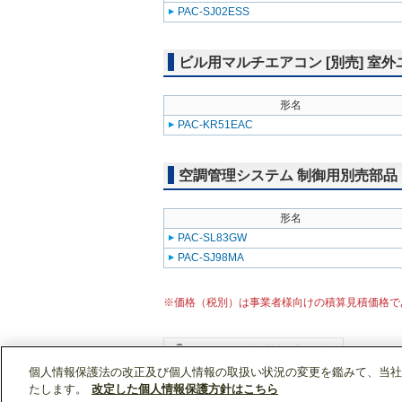
PAC-SJ02ESS
ビル用マルチエアコン [別売] 室
形名
PAC-KR51EAC
空調管理システム 制御用別売部品
形名
PAC-SL83GW
PAC-SJ98MA
※価格（税別）は事業者様向けの積算見積価格で
個人情報保護法の改正及び個人情報の取扱い状況の変更を鑑みて、当社
WIN2Kトップ
製品情報
[業務用]空調・換気
たします。
改定した個人情報保護方針はこちら