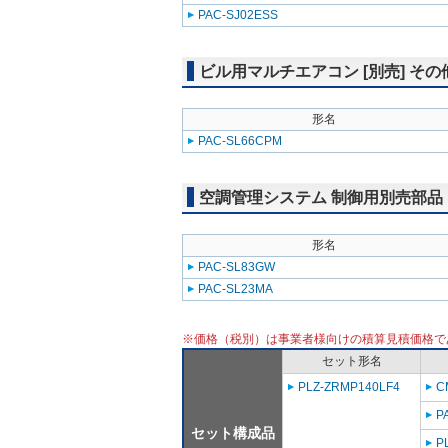
PAC-SJ02ESS
ビル用マルチエアコン [別売] その
形名
PAC-SL66CPM
空調管理システム 制御用別売部品
形名
PAC-SL83GW
PAC-SL23MA
※価格（税別）は事業者様向けの積算見積価格で
セット形名
PLZ-ZRMP140LF4
C
P
セット構成品
P