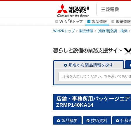
WIN2Kトップ
製品情報
[業務用]空調・換気
形名から製品情報を探す
店舗・事務所用パッケージエアコン(M
ZRMP140KA14
製品概要
技術資料
仕様