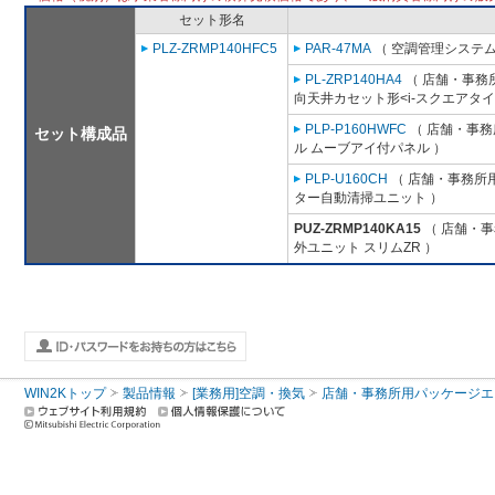
セット形名
PLZ-ZRMP140HFC5
PAR-47MA
（ 空調管理システム
PL-ZRP140HA4
（ 店舗・事務所用
向天井カセット形<i-スクエアタイ
PLP-P160HWFC
（ 店舗・事務所
セット構成品
ル ムーブアイ付パネル ）
PLP-U160CH
（ 店舗・事務所用パ
ター自動清掃ユニット ）
PUZ-ZRMP140KA15
（ 店舗・事務
外ユニット スリムZR ）
WIN2Kトップ
製品情報
[業務用]空調・換気
店舗・事務所用パッケージエアコン