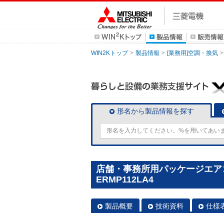
WIN2Kトップ
製品情報
[業務用]空調・換気
形名から製品情報を探す
店舗・事務所用パッケージエアコン(M
ERMP112LA4
製品概要
技術資料
仕様