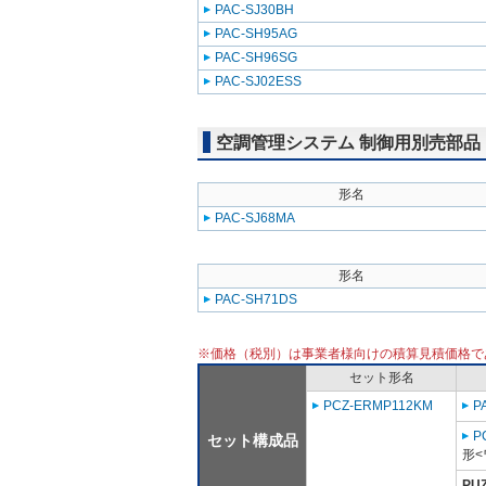
PAC-SJ30BH
PAC-SH95AG
PAC-SH96SG
PAC-SJ02ESS
空調管理システム 制御用別売部品
形名
PAC-SJ68MA
形名
PAC-SH71DS
※価格（税別）は事業者様向けの積算見積価格で
セット形名
PCZ-ERMP112KM
P
P
セット構成品
形<
PU