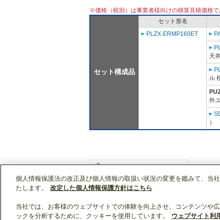
※価格（税別）は事業者様向けの積算見積価格で
セット形名
PLZX-ERMP160ET
P
P
天
P
セット構成品
ル 
PU
外ユ
S
）
個人情報保護法の改正及び個人情報の取扱い状況の変更を鑑みて、当社
WIN2Kトップ
製品情報
[業務用]空調・換気
たします。
改定した個人情報保護方針はこちら
当社では、お客様のウェブサイトでの体験を向上させ、コンテンツや広
ックを分析するために、クッキーを使用しています。
ウェブサイト利