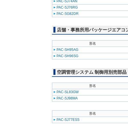
PAC-SJ74AN
PAC-SJ76RG
PAC-SG82DR
店舗・事務所用パッケージエアコン(Mr
形名
PAC-SH95AG
PAC-SH96SG
空調管理システム 制御用別売部品
形名
PAC-SL83GW
PAC-SJ98MA
形名
PAC-SJ77ESS