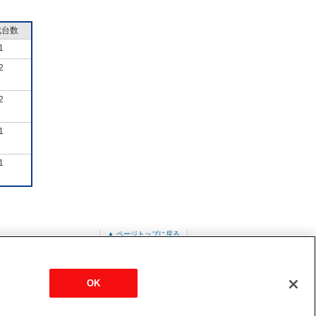
成台数
1
2
2
1
1
▲ ページトップに戻る
PUZ-ERMP160LA7
OK