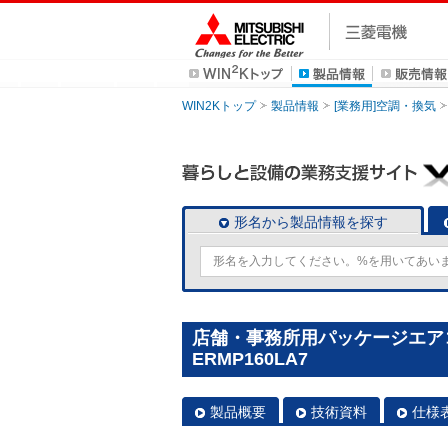
WIN2Kトップ
製品情報
[業務用]空調・換気
形名から製品情報を探す
店舗・事務所用パッケージエアコン(M
ERMP160LA7
製品概要
技術資料
仕様