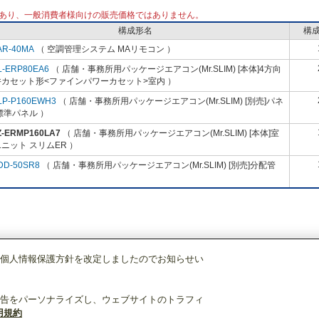
あり、一般消費者様向けの販売価格ではありません。
構成形名
構
AR-40MA
（ 空調管理システム MAリモコン ）
L-ERP80EA6
（ 店舗・事務所用パッケージエアコン(Mr.SLIM) [本体]4方向
井カセット形<ファインパワーカセット>室内 ）
LP-P160EWH3
（ 店舗・事務所用パッケージエアコン(Mr.SLIM) [別売]パネ
標準パネル ）
Z-ERMP160LA7
（ 店舗・事務所用パッケージエアコン(Mr.SLIM) [本体]室
ニット スリムER ）
DD-50SR8
（ 店舗・事務所用パッケージエアコン(Mr.SLIM) [別売]分配管
個人情報保護方針を改定しましたのでお知らせい
店舗・事務所用パッケージエアコン(Mr.SLIM)
[本体]室外ユニット
スリムER
告をパーソナライズし、ウェブサイトのトラフィ
用規約