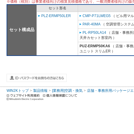
※価格（税別）は事業者様向けの積算見積価格であり、一般消費者様向けの販
セット形名
PLZ-ERMP50LER
CMP-P71LWEG5
（ ビル用マル
PAR-40MA
（ 空調管理システム
セット構成品
PL-RP50LA14
（ 店舗・事務所用
天井カセット形室内 ）
PUZ-ERMP50KA6
（ 店舗・事務所
ユニット スリムER ）
WIN2Kトップ
製品情報
[業務用]空調・換気
店舗・事務所用パッケージエアコン