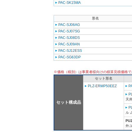
PAC-SK15MA
形名
PAC-SJ06AG
PAC-SJ07SG
PAC-SJ08DS
PAC-SJ09AN
PAC-SJ12ESS
PAC-SG63DP
※価格（税別）は事業者様向けの積算見積価格で
セット形名
PLZ-ERMP50EEZ
P
P
天
セット構成品
P
ル 
PU
外ユ