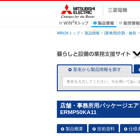
WIN2Kトップ
製品情報
[業務用]空調・換気
形名から製品情報を探す
店舗・事務所用パッケージエアコン(M
ERMP50KA11
製品概要
技術資料
仕様