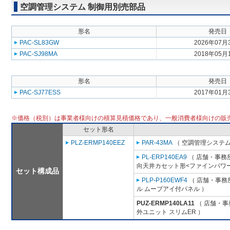
空調管理システム 制御用別売部品
形名
発売日
PAC-SL83GW
2026年07月
PAC-SJ98MA
2018年05月
形名
発売日
PAC-SJ77ESS
2017年01月
※価格（税別）は事業者様向けの積算見積価格であり、一般消費者様向けの販
セット形名
PLZ-ERMP140EEZ
PAR-43MA
（ 空調管理システム
PL-ERP140EA9
（ 店舗・事務所用
向天井カセット形<ファインパワー
セット構成品
PLP-P160EWF4
（ 店舗・事務所
ル ムーブアイ付パネル ）
PUZ-ERMP140LA11
（ 店舗・事務
外ユニット スリムER ）